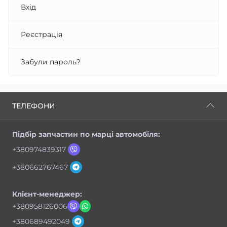
Вхід
Реєстрація
Забули пароль?
ТЕЛЕФОНИ
Підбір запчастин по марці автомобіля:
+380974839317
+380662767467
Клієнт-менеджер:
+380958126006
+380689492049