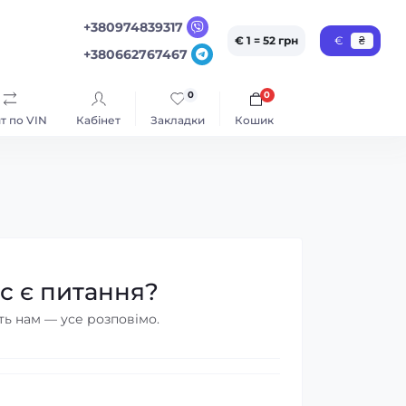
+380974839317
€ 1 = 52 грн
€
₴
+380662767467
0
0
т по VIN
Кабінет
Закладки
Кошик
ас є питання?
ь нам — усе розповімо.