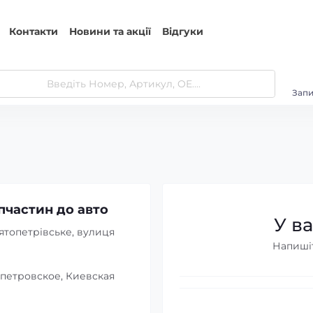
Контакти
Новини та акції
Відгуки
Запи
пчастин до авто
У в
ятопетрівське, вулиця
Напишіт
опетровское, Киевская