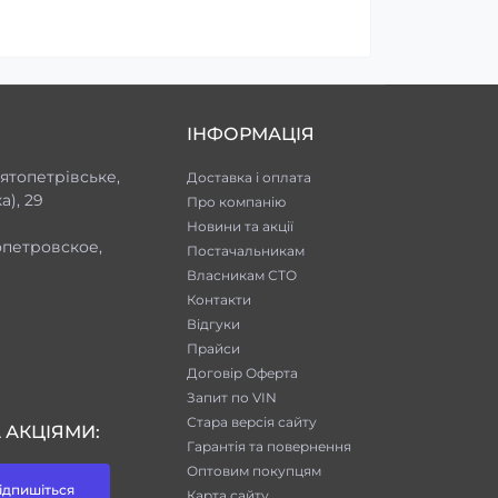
ІНФОРМАЦІЯ
ятопетрівське,
Доставка і оплата
), 29
Про компанію
Новини та акції
опетровское,
Постачальникам
Власникам СТО
Контакти
Відгуки
Прайси
Договір Оферта
Запит по VIN
Стара версія сайту
 АКЦІЯМИ:
Гарантія та повернення
Оптовим покупцям
ідпишіться
Карта сайту