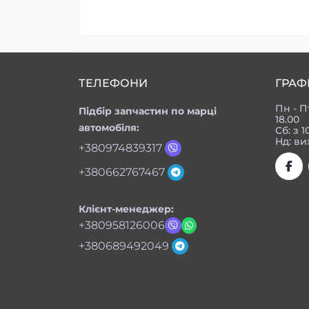
ТЕЛЕФОНИ
ГРАФ
Пн - П
Підбір запчастин по марці
18.00
автомобіля:
Сб: з 1
Нд: ви
+380974839317
+380662767467
Клієнт-менеджер:
+380958126006
+380689492049