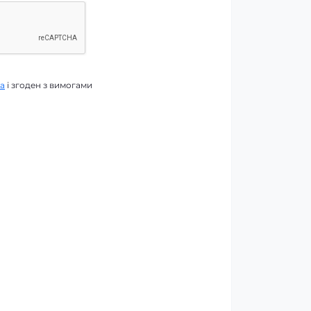
а
і згоден з вимогами