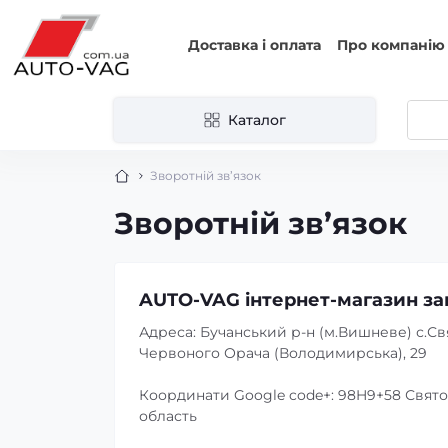
Доставка і оплата
Про компанію
Каталог
Зворотній зв’язок
Зворотній зв’язок
AUTO-VAG інтернет-магазин за
Адреса: Бучанський р-н (м.Вишневе) с.Св
Червоного Орача (Володимирська), 29
Координати Google code+: 98H9+58 Свят
область