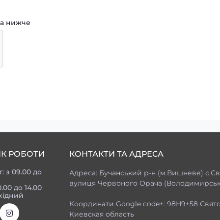
ha нижче
ІК РОБОТИ
КОНТАКТИ ТА АДРЕСА
т: з 09.00 до
Адреса: Бучанський р-н (м.Вишневе) с.Св
вулиця Червоного Орача (Володимирська
0.00 до 14.00
хідний
Координати Google code+: 98H9+58 Свят
Киевская область