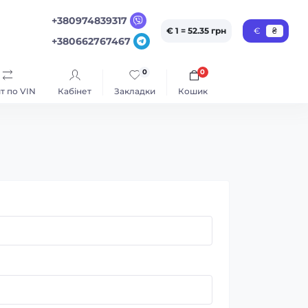
+380974839317
€ 1 = 52.35 грн
€
₴
+380662767467
0
0
т по VIN
Кабінет
Закладки
Кошик