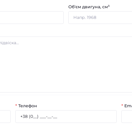
Об'єм двигуна, см³
*
Телефон
*
Ema