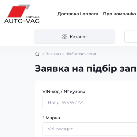
Доставка і оплата
Про компанію
Каталог
Заявка на підбір запчастин
Заявка на підбір за
VIN-код / № кузова
*
Марка