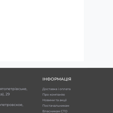
ІНФОРМАЦІЯ
ятопетрівське,
Доставка і оплата
), 29
Про компанію
Новини та акції
опетровское,
Постачальникам
Власникам СТО