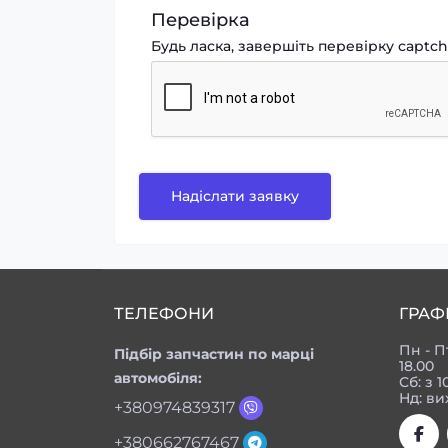
Перевірка
Будь ласка, завершіть перевірку captc
Надіслати заявку
ТЕЛЕФОНИ
ГРАФ
Пн - П
Підбір запчастин по марці
18.00
автомобіля:
Сб: з 1
Нд: ви
+380974839317
+380662767467